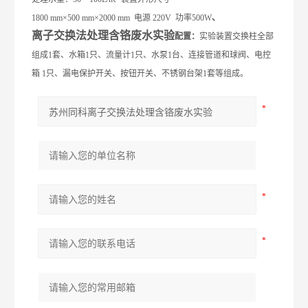
1
8
00
mm
×500
mm
×2000
mm
电源 220V 功率500W
、
离子交换法处理含铬废水实验
配置：
实验装置
交换
柱全部
组成1套、水箱1只、流量计1只、水泵1台、连接管道和球阀、电控
箱 1只、漏电保护开关、按钮开关、不锈钢台架1套等组成。