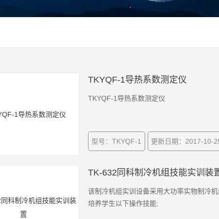
TKYQF-1导热系数测定仪
TKYQF-1导热系数测定仪
型号：TKYQF-1
更新日期：2017-10-2
TK-632同科制冷机组技能实训装
该制冷机组实训设备采用大功率实物制冷机
培养学生以下操作技能;