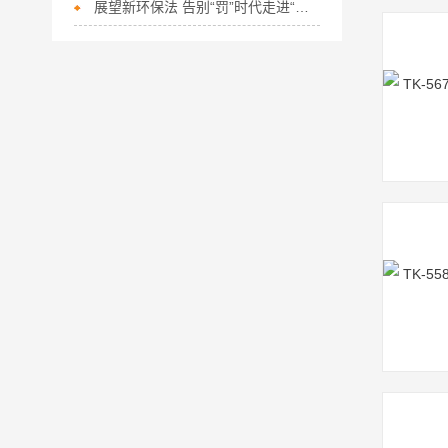
展望新环保法 告别“罚”时代走进“法”时代