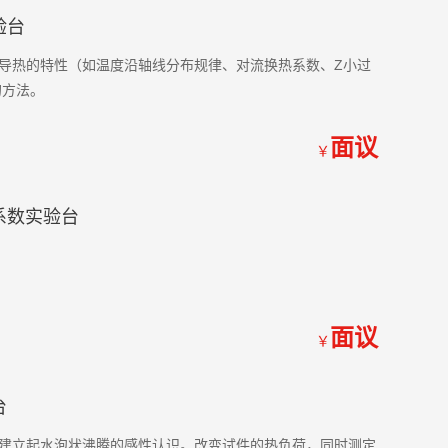
验台
导热的特性（如温度沿轴线分布规律、对流换热系数、Z小过
的方法。
面议
￥
系数实验台
面议
￥
台
建立起水泡状沸腾的感性认识。改变试件的热负荷，同时测定