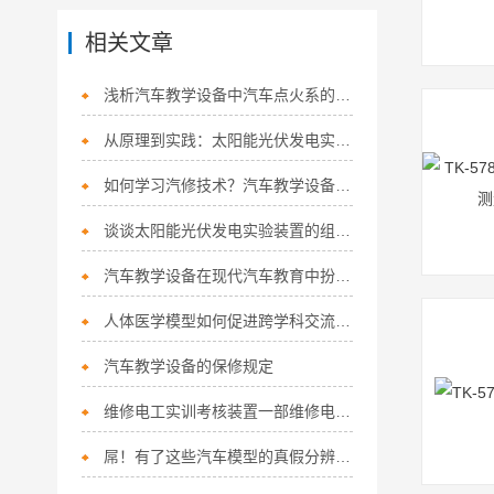
相关文章
浅析汽车教学设备中汽车点火系的作用是什么？
从原理到实践：太阳能光伏发电实验装置系统分析与应用研究
如何学习汽修技术？汽车教学设备齐全很重要
谈谈太阳能光伏发电实验装置的组成及其作用
汽车教学设备在现代汽车教育中扮演着不可或缺的角色
人体医学模型如何促进跨学科交流与合作？
汽车教学设备的保修规定
维修电工实训考核装置一部维修电工技能考核的理想设备
屌！有了这些汽车模型的真假分辨一目了然