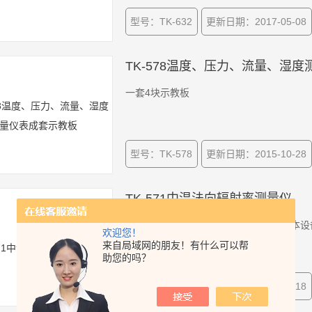
型号：TK-632
更新日期：2017-05-08
TK-578温度、压力、流量、湿
一套4块示教板
型号：TK-578
更新日期：2015-10-28
TK-571中温法向辐射率测量仪
中温法向辐射率测量仪 型号：TK-571 
欢迎您！
来自局域网的朋友！有什么可以帮
助您的吗？
型号：TK-571
更新日期：2016-11-18