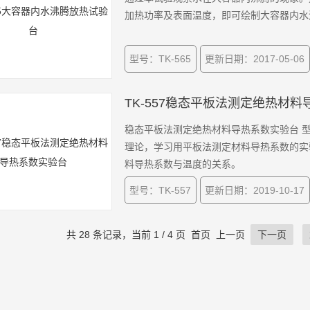
加热功率及表面温度，即可绘制大容器内水
型号：TK-565
更新日期：2017-05-06
TK-557稳态平板法测定绝热材
稳态平板法测定绝热材料导热系数实验台 型号
理论，学习用平板法测定材料导热系数的实验
料导热系数与温度的关系。
型号：TK-557
更新日期：2019-10-17
共 28 条记录，当前 1 / 4 页 首页 上一页
下一页