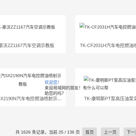
-豪沃ZZ1167汽车空调示教板
TK-CF2031H汽车电控燃
欢迎您！
来自局域网的朋友！有什么可以帮
助您的吗？
TK-陕汽SX2190N汽车电控燃油喷射示教板
TK-康明斯PT泵高压油泵
共 1626 条记录，当前 25 / 136 页
首页
上一页
下一